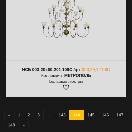
НСБ 003-20х60-201 106С
Арт.
003,20,1-106С
Коллекция:
МЕТРОПОЛЬ
Большые люстры
«
1
2
3
…
143
144
145
146
147
148
»