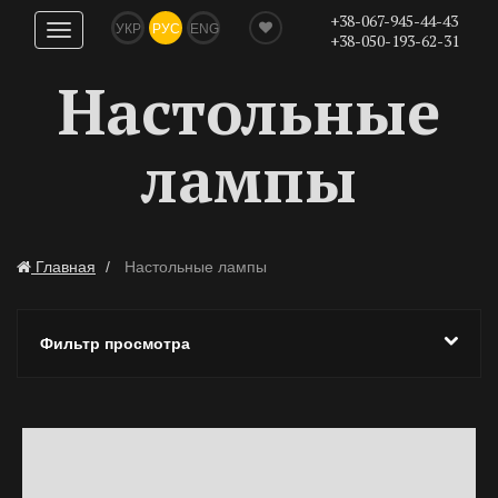
+38-067-945-44-43
УКР
РУС
ENG
Показать
+38-050-193-62-31
навигацию
Настольные
лампы
Главная
Настольные лампы
Фильтр просмотра