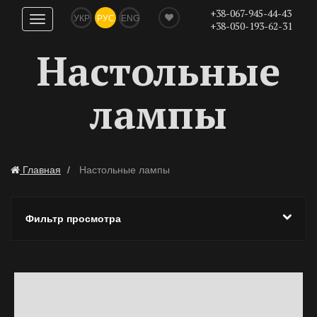
+38-067-945-44-43
УКР
РУС
ENG
Показать
+38-050-193-62-31
навигацию
Настольные
лампы
Главная
Настольные лампы
Фильтр просмотра