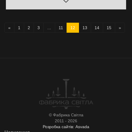
«
1
2
3
…
11
12
13
14
15
»
© Фабрика Світла
2011 - 2026
Розробка сайтів: Asvada