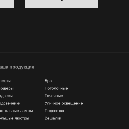
аша продукция
юстры
Бра
оршеры
Потолочные
одвесы
Точечные
одсвечники
Уличное освещение
астольные лампы
Подсветка
ольшые люстры
Вешалки