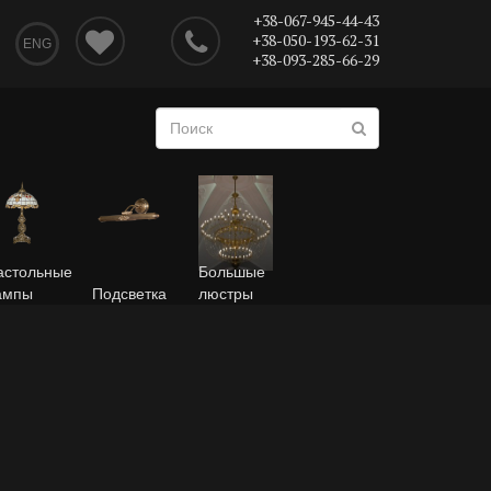
+38-067-945-44-43
+38-050-193-62-31
ENG
+38-093-285-66-29
астольные
Большые
ампы
Подсветка
люстры