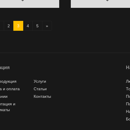
1
2
3
4
5
»
ация
Н
родукция
Услуги
Л
а и оплата
Статьи
Т
ании
Контакты
П
тация и
П
икаты
Н
Б