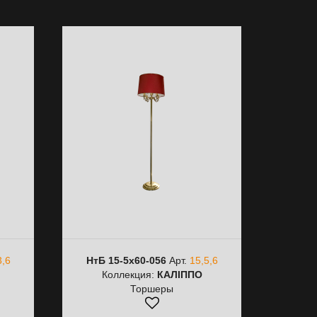
3,6
НтБ 15-5х60-056
Арт.
15,5,6
Коллекция:
КАЛІППО
Торшеры