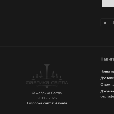
«
Навиг
Наша п
Доставк
О комп
Докумен
© Фабрика Світла
сертиф
2011 - 2026
Розробка сайтів: Asvada