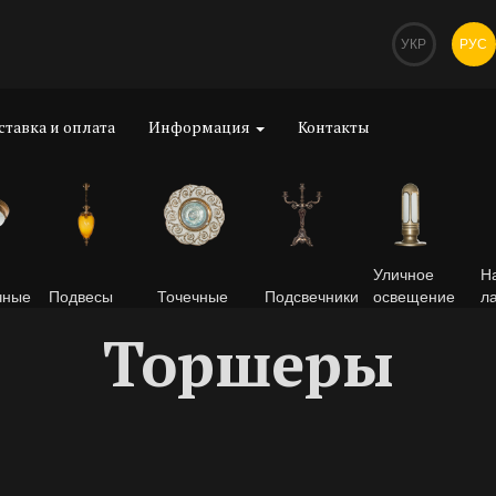
УКР
РУС
ставка и оплата
Информация
Контакты
Уличное
Н
чные
Подвесы
Точечные
Подсвечники
освещение
л
Торшеры