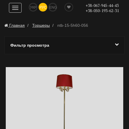
+38-067-945-44-43
УКР
РУС
ENG
Показать
+38-050-193-62-31
навигацию
Главная
Торшеры
ntb-15-5h60-056
Фильтр просмотра