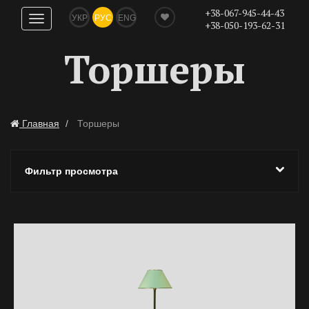
+38-067-945-44-43
УКР
РУС
ENG
Показать
+38-050-193-62-31
навигацию
Торшеры
Главная
Торшеры
Фильтр просмотра