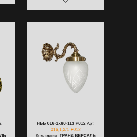
.
НББ 016-1х60-113 Р012
Арт.
016,1,3/1-Р012
АЛЬ
Коллекция:
ГРАНД ВЕРСАЛЬ