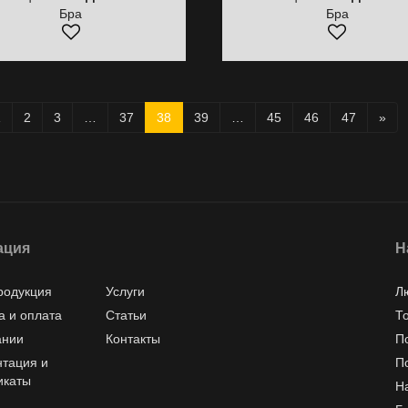
Бра
Бра
1
2
3
…
37
38
39
…
45
46
47
»
ация
Н
родукция
Услуги
Л
а и оплата
Статьи
Т
ании
Контакты
П
тация и
П
икаты
Н