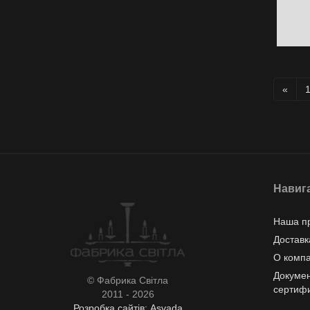
«
Навиг
Наша п
Доставк
О комп
Докумен
© Фабрика Світла
сертиф
2011 - 2026
Розробка сайтів: Asvada