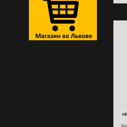
НБ
Ко