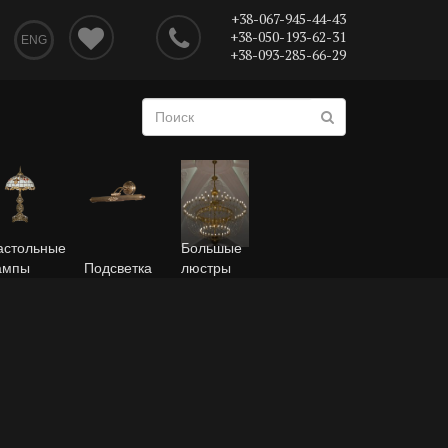
+38-067-945-44-43
+38-050-193-62-31
ENG
+38-093-285-66-29
астольные
Большые
ампы
Подсветка
люстры