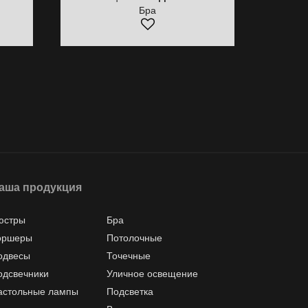
Бра
аша продукция
юстры
Бра
оршеры
Потолочные
одвесы
Точечные
одсвечники
Уличное освещение
астольные лампы
Подсветка