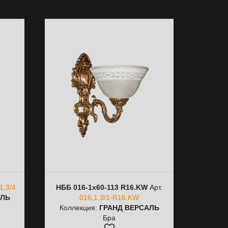
1,3/4
НББ 016-1х60-113 R16.KW
Арт.
АЛЬ
016,1,3/1-R16.KW
Коллекция:
ГРАНД ВЕРСАЛЬ
Бра