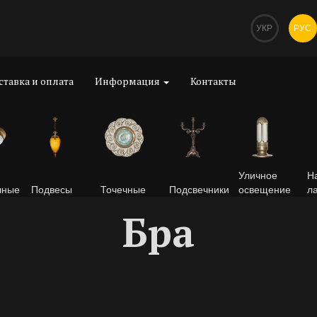
УКР
РУС
ставка и оплата
Информация
Контакты
Уличное
Н
чные
Подвесы
Точечные
Подсвечники
освещение
л
Бра