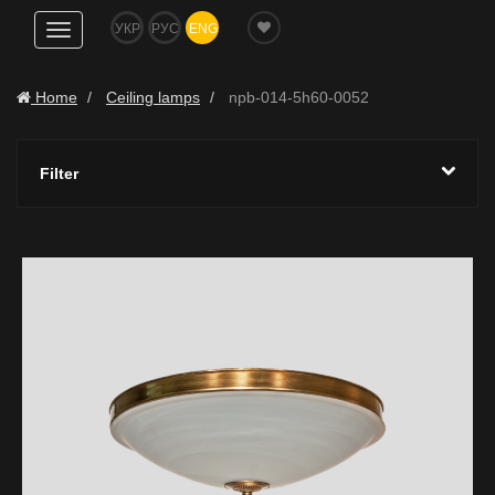
УКР
РУС
ENG
Show
navigation
Home
Ceiling lamps
npb-014-5h60-0052
Filter