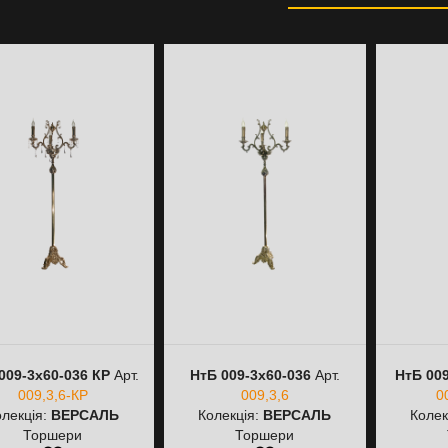
009-3х60-036 КР
Арт.
НтБ 009-3х60-036
Арт.
НтБ 009
009,3,6-КР
009,3,6
0
олекція:
ВЕРСАЛЬ
Колекція:
ВЕРСАЛЬ
Колек
Торшери
Торшери