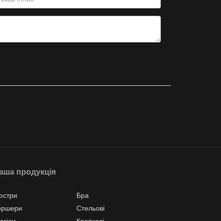
аша продукція
юстри
Бра
оршери
Стельові