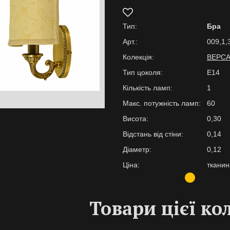
Тип:
Бра
Арт.:
009,1,
Колекція:
ВЕРС
Тип цоколя:
E14
Кількість ламп:
1
Макс. потужність ламп:
60
Висота:
0,30
Відстань від стіни:
0,14
Діаметр:
0,12
Ціна:
тканин
Товари цієї ко