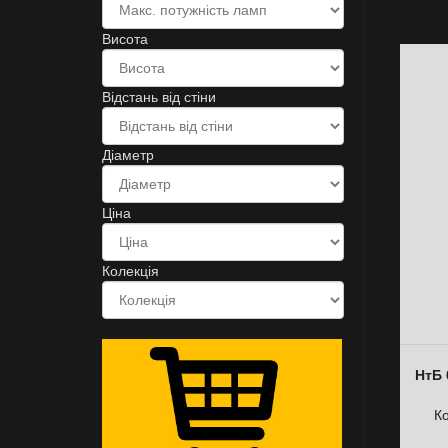
Висота
Відстань від стіни
Діаметр
Ціна
Колекція
НтБ 
К