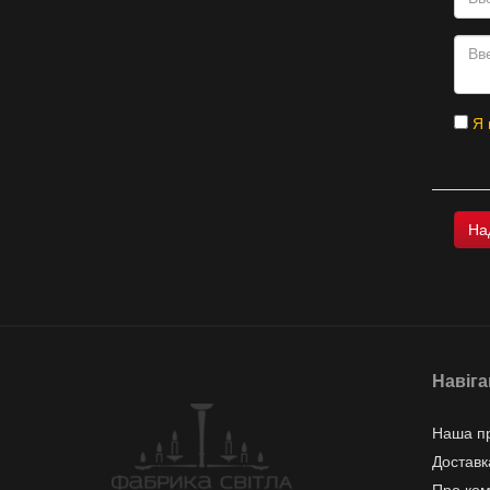
Я 
Навіга
Наша пр
Доставк