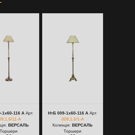
-1х60-116 А
Арт.
НтБ 009-1х60-116 А
Арт.
НтБ 009-1х
09,1,6/11-А
009,1,6/1-А
009,
ція:
ВЕРСАЛЬ
Колекція:
ВЕРСАЛЬ
Колекція
Торшери
Торшери
То