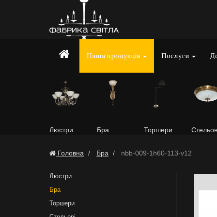
Наша продукція
Послуги
До
Люстри
Бра
Торшери
Стельов
Головна
Бра
nbb-009-1h60-113-v12
Люстри
Бра
Торшери
Стельові