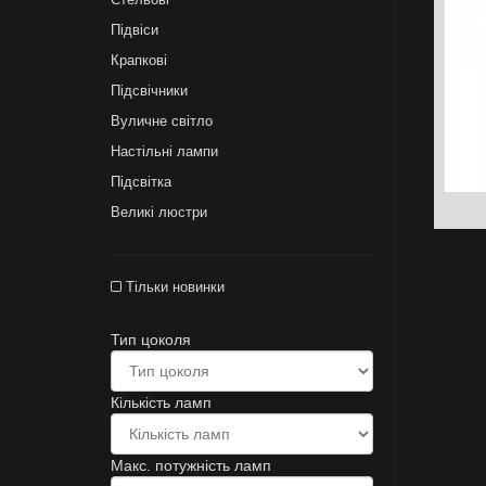
Підвіси
Крапкові
Підсвічники
Вуличне світло
Настільні лампи
Підсвітка
Великі люстри
Тільки новинки
Тип цоколя
Кількість ламп
Макс. потужність ламп