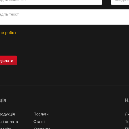
не робот
ція
Н
одукція
Послуги
Л
а і оплата
Статті
Т