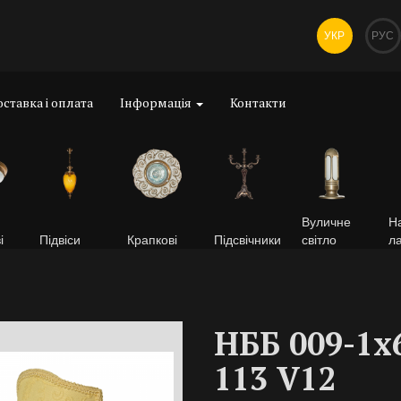
УКР
РУС
ставка і оплата
Інформація
Контакти
Вуличне
На
і
Підвіси
Крапкові
Підсвічники
світло
л
НББ 009-1х
113 V12