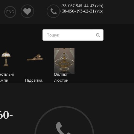
+38-067-945-44-43 (vib)
+38-050-193-62-31 (vib)
ENG
стільні
Великі
ампи
Підсвітка
люстри
60-