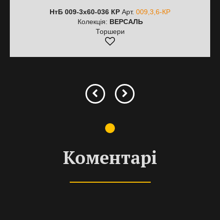
НтБ 009-3х60-036 КР
Арт.
009,3,6-КР
Колекція:
ВЕРСАЛЬ
Торшери
Коментарі