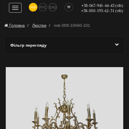
+38-067-945-44-43 (vib)
УКР
РУС
ENG
Показати
+38-050-193-62-31 (vib)
навігацію
Головна
Люстри
nsb-009-10h60-101
Фільтр перегляду