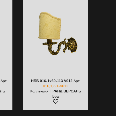
Арт.
НББ 016-1х60-113 V012
Арт.
016,1,3/1-V012
АЛЬ
Коллекция:
ГРАНД ВЕРСАЛЬ
Бра