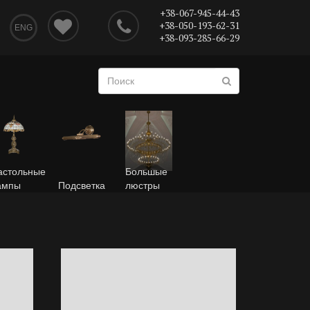
+38-067-945-44-43
+38-050-193-62-31
ENG
+38-093-285-66-29
астольные
Большые
ампы
Подсветка
люстры