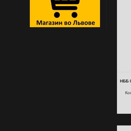
НББ 
Ко