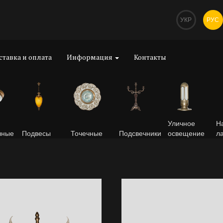
УКР
РУС
ставка и оплата
Информация
Контакты
Уличное
Н
чные
Подвесы
Точечные
Подсвечники
освещение
л