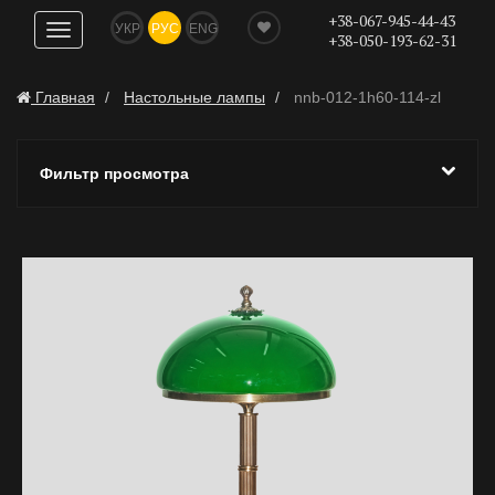
+38-067-945-44-43
УКР
РУС
ENG
Показать
+38-050-193-62-31
навигацию
Главная
Настольные лампы
nnb-012-1h60-114-zl
Фильтр просмотра