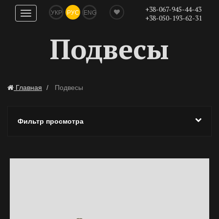
+38-067-945-44-43
УКР
РУС
ENG
Показать
+38-050-193-62-31
навигацию
Подвесы
Главная
Подвесы
Фильтр просмотра