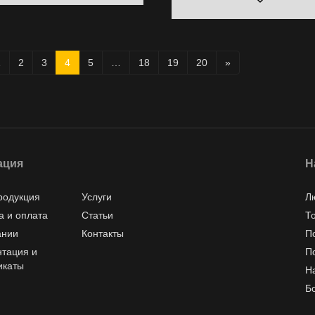
1
2
3
4
5
…
18
19
20
»
ация
Н
родукция
Услуги
Л
а и оплата
Статьи
Т
ании
Контакты
П
тация и
П
икаты
Н
Б