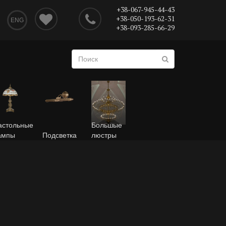
+38-067-945-44-43
+38-050-193-62-31
ENG
+38-093-285-66-29
астольные
Большые
ампы
Подсветка
люстры