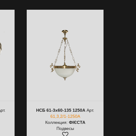
рт.
НСБ 61-3х60-135 1250А
Арт.
61,3,2/1-1250А
Коллекция:
ФІЄСТА
Подвесы