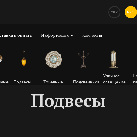
УКР
РУС
ставка и оплата
Информация
Контакты
Уличное
Н
чные
Подвесы
Точечные
Подсвечники
освещение
л
Подвесы