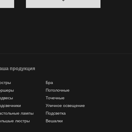
аша продукция
юстры
Бра
оршеры
Потолочные
одвесы
Точечные
одсвечники
Уличное освещение
астольные лампы
Подсветка
ольшые люстры
Вешалки