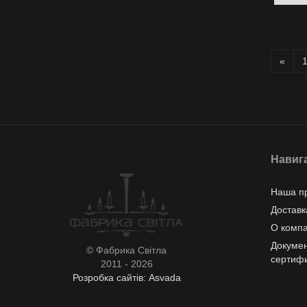
«
Навиг
Наша п
Доставк
О комп
Докумен
© Фабрика Світла
сертиф
2011 - 2026
Розробка сайтів: Asvada