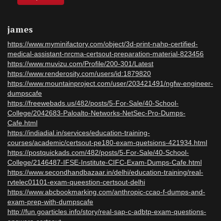
james
https://www.myminifactory.com/object/3d-print-nahp-certified-
medical-assistant-nrcma-certsout-preparation-material-823456
https://www.muvizu.com/Profile/200-301/Latest
https://www.renderosity.com/users/id:1879820
https://www.mountainproject.com/user/203421491/ngfw-engineer-
dumpscafe
https://freewebads.us/482/posts/5-For-Sale/40-School-
College/2042683-Paloalto-Networks-NetSec-Pro-Dumps-
Cafe.html
https://indiadial.in/services/education-training-
courses/academic/certsout-pe180-exam-quetsions-421934.html
https://postquickads.com/482/posts/5-For-Sale/40-School-
College/2146487-IFSE-Institute-CIFC-Exam-Dumps-Cafe.html
https://www.secondhandbazaar.in/delhi/education-training/real-
rvtelec01101-exam-queestion-certsout-delhi
https://www.abcbookmarking.com/anthropic-ccao-f-dumps-and-
exam-prep-with-dumpscafe
http://fun.goarticles.info/story/real-sap-c-adbtp-exam-questions-