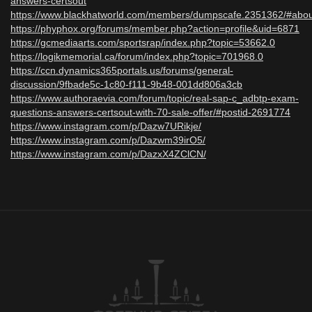
answers-certsout
https://www.blackhatworld.com/members/dumpscafe.2351362/#abou
https://phyphox.org/forums/member.php?action=profile&uid=6871
https://gcmediaarts.com/sportsrap/index.php?topic=53662.0
https://logikmemorial.ca/forum/index.php?topic=701968.0
https://ccn.dynamics365portals.us/forums/general-
discussion/9fbade5c-1c80-f111-9b48-001dd806a3cb
https://www.authoraevia.com/forum/topic/real-sap-c_adbtp-exam-
questions-answers-certsout-with-70-sale-offer/#postid-2691774
https://www.instagram.com/p/Dazw7URikje/
https://www.instagram.com/p/Dazwm39irO5/
https://www.instagram.com/p/DazxX4ZClCN/