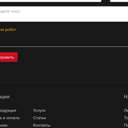
не робот
ация
Н
родукция
Услуги
Л
а и оплата
Статьи
Т
ании
Контакты
П