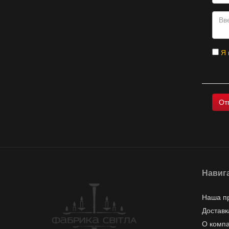
Я 
Навиг
Наша п
Доставк
О комп