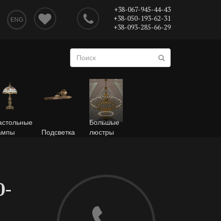
+38-067-945-44-43
+38-050-193-62-31
ENG
+38-093-285-66-29
астольные
Большые
ампы
Подсветка
люстры
0-