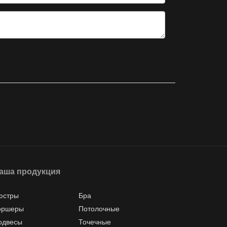
аша продукция
юстры
Бра
оршеры
Потолочные
одвесы
Точечные