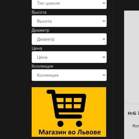
Высота
Диаметр
Цена
Коллекция
НтБ 
Ко