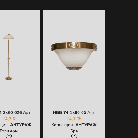
4-2х60-026
Арт.
НББ 74-1х60-05
Арт.
НББ 74-1
74,2,6
74,1,05
74,
кция:
АНТУРАЖ
Коллекция:
АНТУРАЖ
Коллекци
Торшеры
Бра