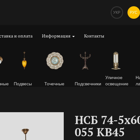
УКР
РУС
ставка и оплата
Информация
Контакты
Уличное
Н
чные
Подвесы
Точечные
Подсвечники
освещение
л
НСБ 74-5х6
055 KB45