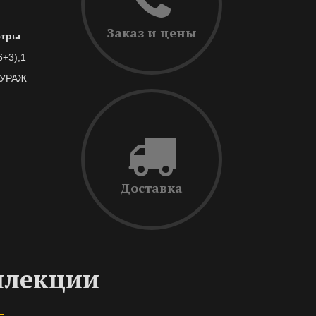
Заказ и цены
тры
6+3),1
УРАЖ
Доставка
ллекции