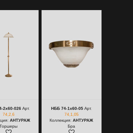
4-2х60-026
Арт.
НББ 74-1х60-05
Арт.
НББ 74-1
74,2,6
74,1,05
74,
кция:
АНТУРАЖ
Коллекция:
АНТУРАЖ
Коллекци
Торшеры
Бра