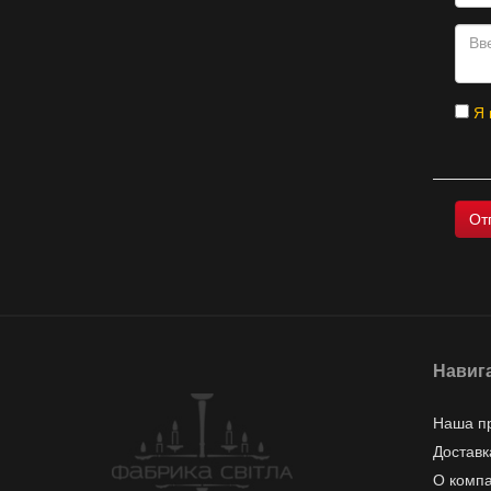
Я 
Навиг
Наша п
Доставк
О комп