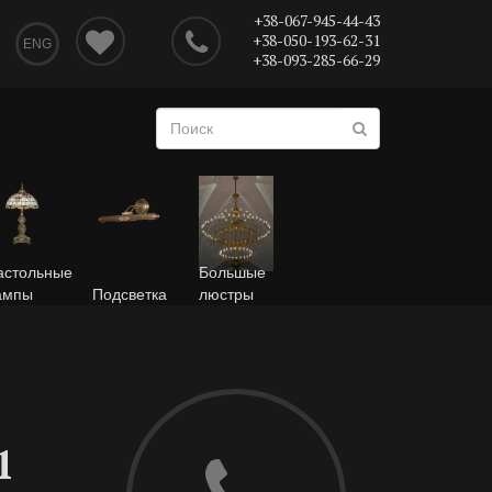
+38-067-945-44-43
+38-050-193-62-31
ENG
+38-093-285-66-29
астольные
Большые
ампы
Подсветка
люстры
1