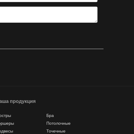
аша продукция
юстры
Бра
оршеры
Потолочные
одвесы
Точечные