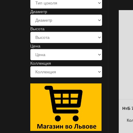
Диаметр
Высота
Цена
Коллекция
НтБ 
Ко