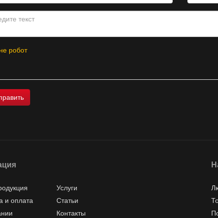
не робот
ация
Н
родукция
Услуги
Л
а и оплата
Статьи
Т
ании
Контакты
П