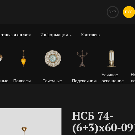
УКР
РУС
ставка и оплата
Информация
Контакты
Уличное
Н
чные
Подвесы
Точечные
Подсвечники
освещение
л
НСБ 74-
(6+3)х60-09