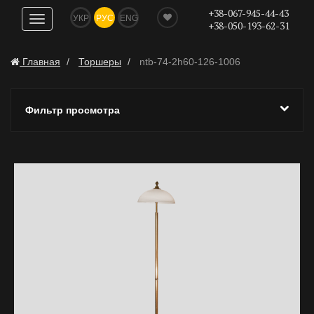
+38-067-945-44-43
УКР
РУС
ENG
Показать
+38-050-193-62-31
навигацию
Главная
Торшеры
ntb-74-2h60-126-1006
Фильтр просмотра