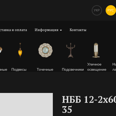
УКР
РУС
ставка и оплата
Информация
Контакты
Уличное
Н
чные
Подвесы
Точечные
Подсвечники
освещение
л
НББ 12-2х6
35