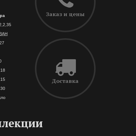
Заказ и цены
ра
2,2,35
ВАН
27
0
,18
,15
Доставка
,30
кло
ллекции