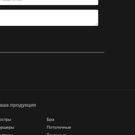
аша продукция
юстры
Бра
оршеры
Потолочные