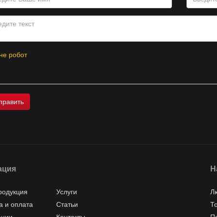
не робот
ация
Н
родукция
Услуги
Л
а и оплата
Статьи
Т