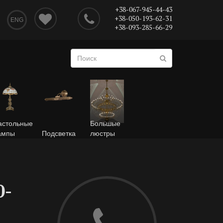
+38-067-945-44-43
+38-050-193-62-31
ENG
+38-093-285-66-29
астольные
Большые
ампы
Подсветка
люстры
0-