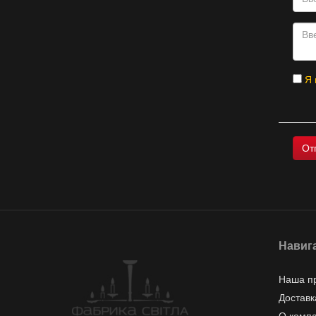
Я 
Навиг
Наша п
Доставк