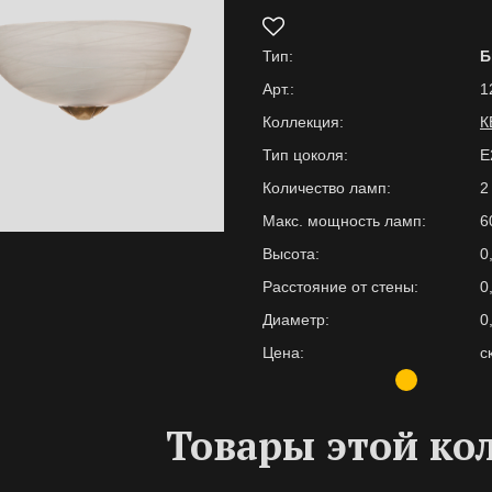
Тип:
Б
Арт.:
1
Коллекция:
К
Тип цоколя:
E
Количество ламп:
2
Макс. мощность ламп:
6
Высота:
0
Расстояние от стены:
0
Диаметр:
0
Цена:
с
Товары этой ко