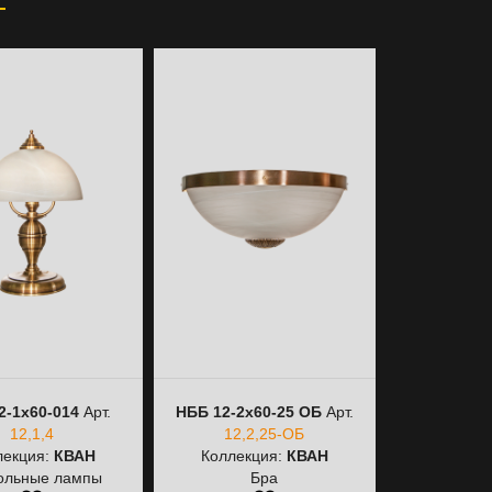
2-1х60-014
Арт.
НББ 12-2х60-25 ОБ
Арт.
НББ 12-2х6
12,1,4
12,2,25-ОБ
12,2,2
лекция:
КВАН
Коллекция:
КВАН
Коллек
ольные лампы
Бра