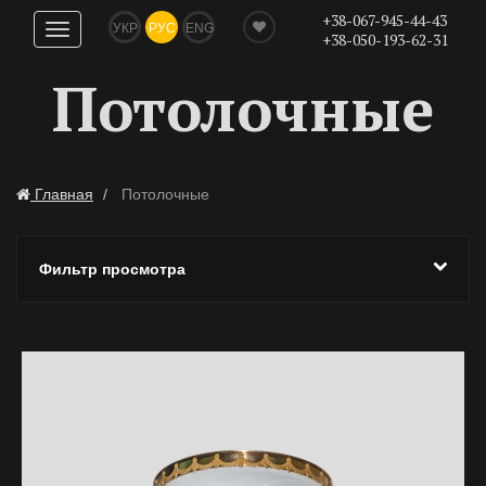
+38-067-945-44-43
УКР
РУС
ENG
Показать
+38-050-193-62-31
навигацию
Потолочные
Главная
Потолочные
Фильтр просмотра