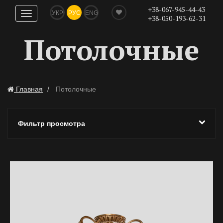
+38-067-945-44-43
УКР
РУС
ENG
Показать
+38-050-193-62-31
навигацию
Потолочные
Главная
Потолочные
Фильтр просмотра