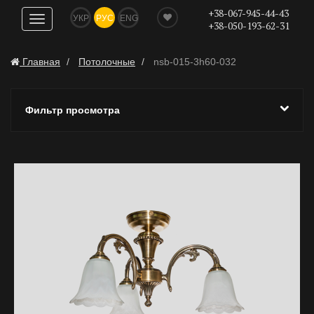
+38-067-945-44-43
УКР
РУС
ENG
Показать
+38-050-193-62-31
навигацию
Главная
Потолочные
nsb-015-3h60-032
Фильтр просмотра