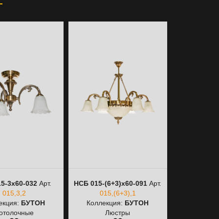
5-3х60-032
Арт.
НСБ 015-(6+3)х60-091
Арт.
015,3,2
015,(6+3),1
екция:
БУТОН
Коллекция:
БУТОН
отолочные
Люстры