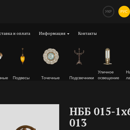
УКР
РУС
ставка и оплата
Информация
Контакты
Уличное
Н
чные
Подвесы
Точечные
Подсвечники
освещение
л
НББ 015-1х
013