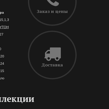
Заказ и цены
ра
15,1,3
УТОН
27
0
,20
,24
Доставка
,15
кло
ллекции