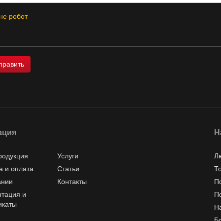
не робот
ация
Н
родукция
Услуги
Л
а и оплата
Статьи
Т
ании
Контакты
П
тация и
П
икаты
Н
Б