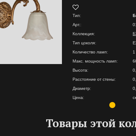
Тип:
Б
Арт.:
0
Коллекция:
Б
Тип цоколя:
Е
Количество ламп:
1
Макс. мощность ламп:
6
Высота:
0
Расстояние от стены:
0
Диаметр:
0
Цена:
с
Товары этой ко