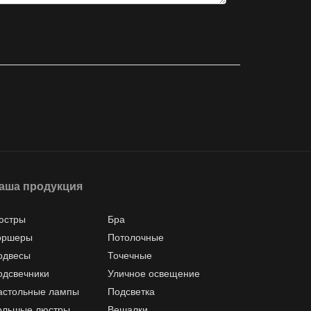
аша продукция
юстры
Бра
оршеры
Потолочные
одвесы
Точечные
одсвечники
Уличное освещение
астольные лампы
Подсветка
ольшые люстры
Вешалки