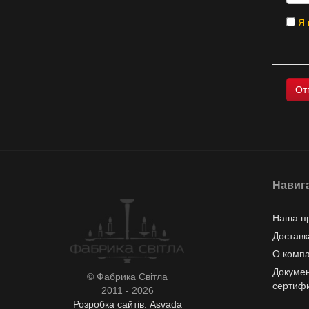
Я 
Навиг
Наша п
Доставк
О комп
Докумен
© Фабрика Світла
сертиф
2011 - 2026
Розробка сайтів: Asvada