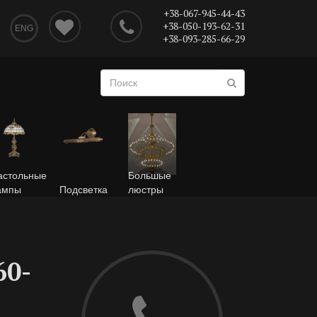
+38-067-945-44-43
+38-050-193-62-31
ENG
+38-093-285-66-29
астольные
Большые
ампы
Подсветка
люстры
60-