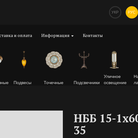
УКР
РУС
ставка и оплата
Информация
Контакты
Уличное
Н
чные
Подвесы
Точечные
Подсвечники
освещение
л
НББ 15-1х6
35