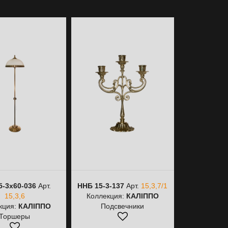
5-3х60-036
Арт.
ННБ 15-3-137
Арт.
15,3,7/1
НББ 15-2
15,3,6
Коллекция:
КАЛІППО
15,
кция:
КАЛІППО
Подсвечники
Коллекци
Торшеры