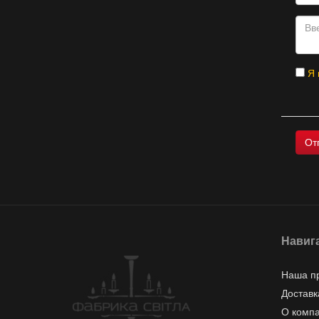
Я 
Навиг
Наша п
Доставк
О комп