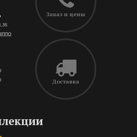
Заказ и цены
а
1,35
ЛІППО
7
0
0
Доставка
ллекции