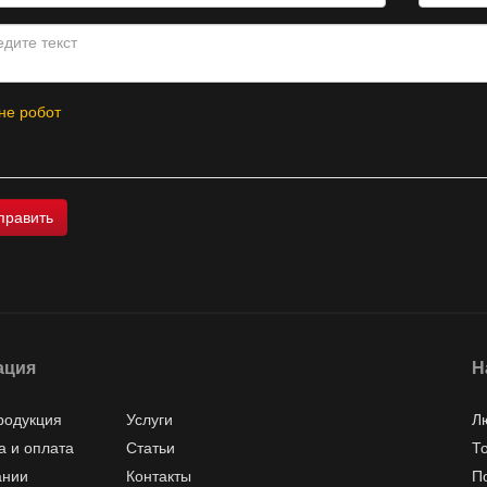
не робот
ация
Н
родукция
Услуги
Л
а и оплата
Статьи
Т
ании
Контакты
П