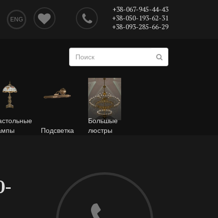
+38-067-945-44-43
+38-050-193-62-31
ENG
+38-093-285-66-29
астольные
Большые
ампы
Подсветка
люстры
0-