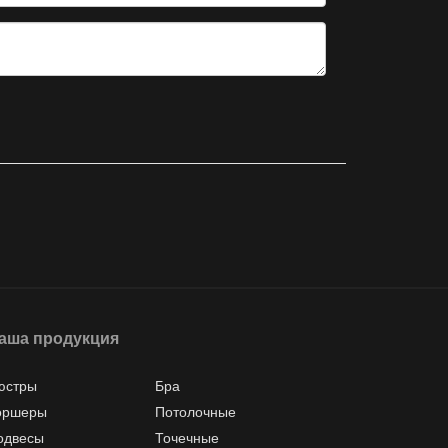
аша продукция
юстры
Бра
оршеры
Потолочные
одвесы
Точечные