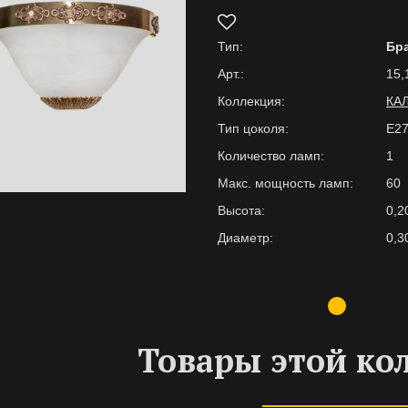
Тип:
Бр
Арт.:
15,
Коллекция:
КА
Тип цоколя:
E2
Количество ламп:
1
Макс. мощность ламп:
60
Высота:
0,2
Диаметр:
0,3
Товары этой ко