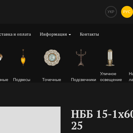
УКР
РУС
ставка и оплата
Информация
Контакты
Уличное
Н
чные
Подвесы
Точечные
Подсвечники
освещение
л
НББ 15-1х6
25