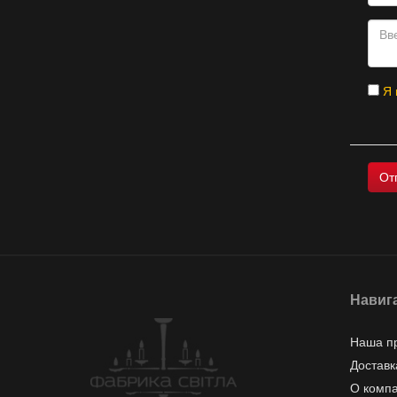
Я 
Навиг
Наша п
Доставк
О комп