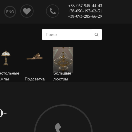
+38-067-945-44-43
+38-050-193-62-31
ENG
+38-093-285-66-29
астольные
Большые
ампы
Подсветка
люстры
0-