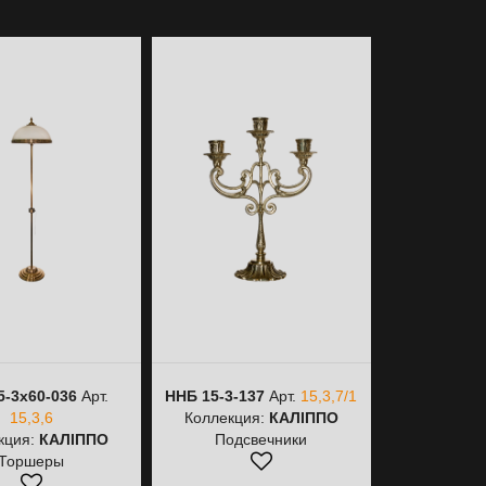
5-3х60-036
Арт.
ННБ 15-3-137
Арт.
15,3,7/1
НББ 15-2
15,3,6
Коллекция:
КАЛІППО
15,
кция:
КАЛІППО
Подсвечники
Коллекци
Торшеры