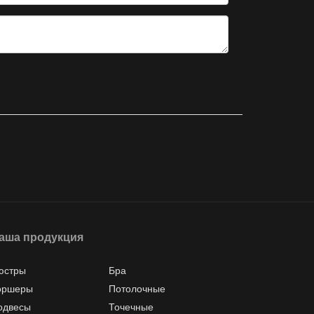
аша продукция
юстры
Бра
оршеры
Потолочные
одвесы
Точечные