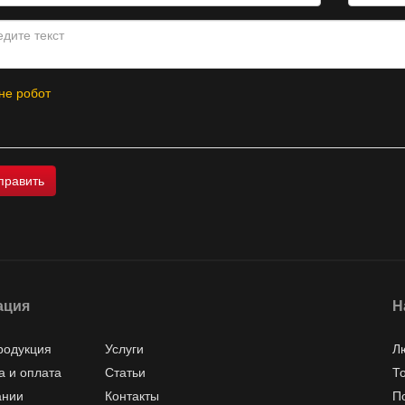
не робот
ация
Н
родукция
Услуги
Л
а и оплата
Статьи
Т
ании
Контакты
П