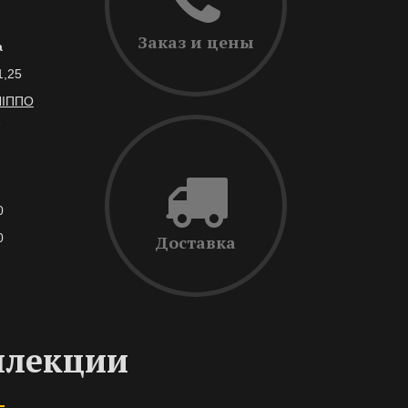
Заказ и цены
а
1,25
ЛІППО
7
0
0
Доставка
ллекции