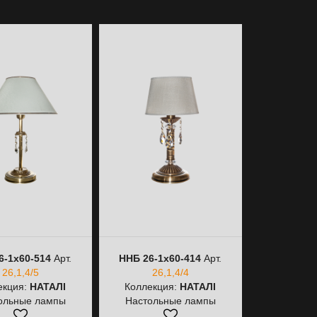
6-1х60-514
Арт.
ННБ 26-1х60-414
Арт.
ННБ 26-1х6
26,1,4/5
26,1,4/4
Арт.
26,1,
екция:
НАТАЛІ
Коллекция:
НАТАЛІ
Коллекц
ольные лампы
Настольные лампы
Настоль