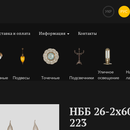
УКР
РУС
ставка и оплата
Информация
Контакты
Уличное
Н
чные
Подвесы
Точечные
Подсвечники
освещение
л
НББ 26-2х6
223