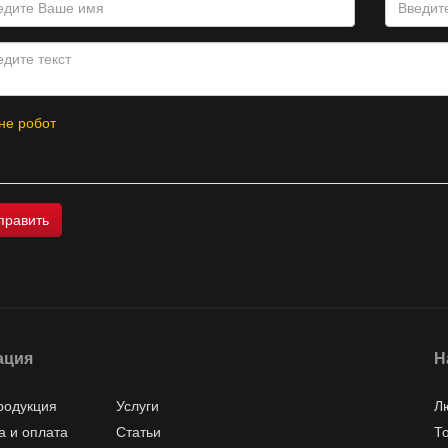
не робот
ация
Н
родукция
Услуги
Л
а и оплата
Статьи
Т