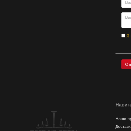
Я 
Навиг
Наша п
Доставк