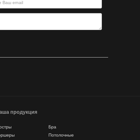
аша продукция
юстры
Бра
оршеры
Потолочные