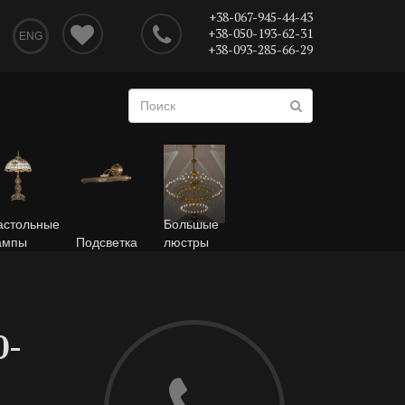
+38-067-945-44-43
+38-050-193-62-31
ENG
+38-093-285-66-29
астольные
Большые
ампы
Подсветка
люстры
0-