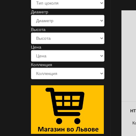
Диаметр
Высота
Цена
Коллекция
НТ
К