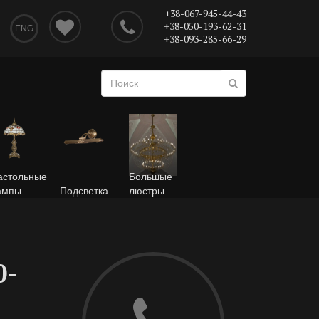
+38-067-945-44-43
+38-050-193-62-31
ENG
+38-093-285-66-29
астольные
Большые
ампы
Подсветка
люстры
0-