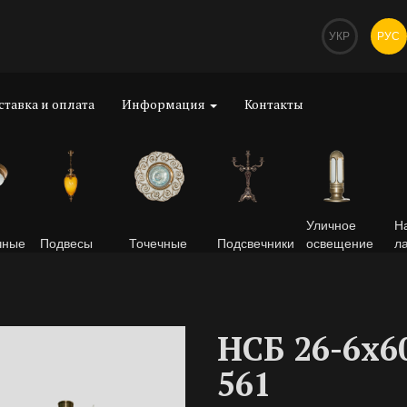
УКР
РУС
ставка и оплата
Информация
Контакты
Уличное
Н
чные
Подвесы
Точечные
Подсвечники
освещение
л
НСБ 26-6х6
561