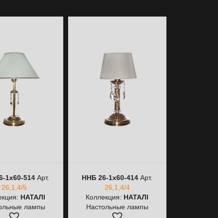
6-1х60-514
Арт.
ННБ 26-1х60-414
Арт.
ННБ 26-1х6
26,1,4/5
26,1,4/4
Арт.
26,1,
екция:
НАТАЛІ
Коллекция:
НАТАЛІ
Коллекц
ольные лампы
Настольные лампы
Настоль