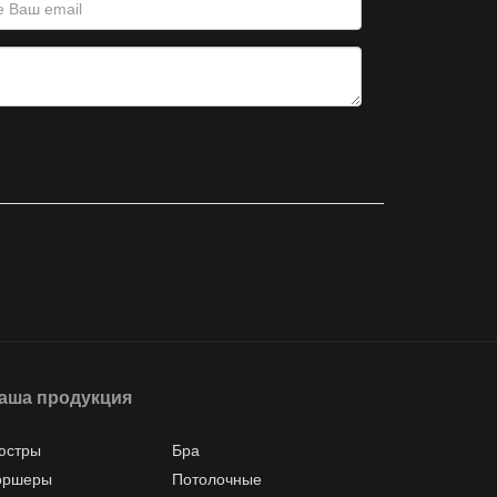
аша продукция
юстры
Бра
оршеры
Потолочные