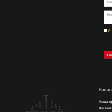
Я 
Навиг
Наша п
Доставк