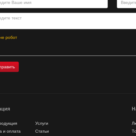
не робот
ация
Н
родукция
Услуги
Л
а и оплата
Статьи
Т