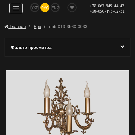
+38-067-945-44-43
УКР
РУС
ENG
Показать
+38-050-193-62-31
навигацию
Главная
Бра
nbb-013-3h60-0033
Фильтр просмотра