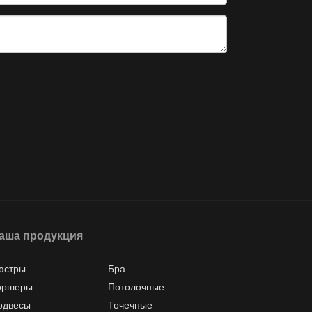
аша продукция
юстры
Бра
оршеры
Потолочные
одвесы
Точечные