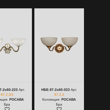
7-2х60-223
Арт.
НББ 87-2х60-023
Арт.
НББ 87-1х60
87,2,3/2
87,2,3
87,1,
кция:
РОСАВА
Коллекция:
РОСАВА
Коллекци
Бра
Бра