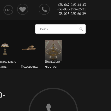
+38-067-945-44-43
+38-050-193-62-31
ENG
+38-093-285-66-29
астольные
Большые
ампы
Подсветка
люстры
0-