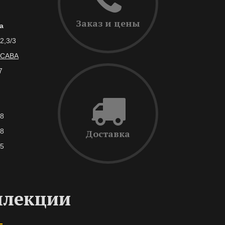
Заказ и цены
а
2,3/3
САВА
7
38
28
Доставка
45
ллекции