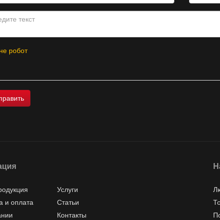
не робот
ация
Н
родукция
Услуги
Л
а и оплата
Статьи
Т
ании
Контакты
П