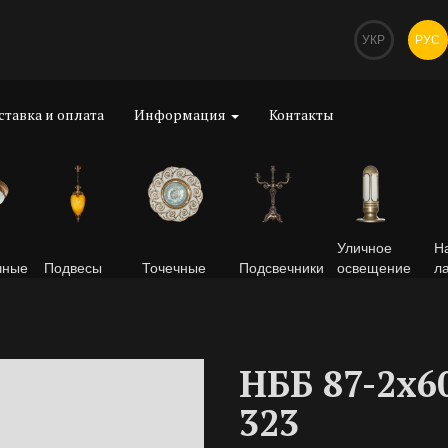
УКР
РУС
ставка и оплата
Информация
Контакты
Уличное
Н
чные
Подвесы
Точечные
Подсвечники
освещение
л
НББ 87-2х6
323