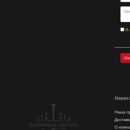
Я 
Навиг
Наша п
Доставк
О комп