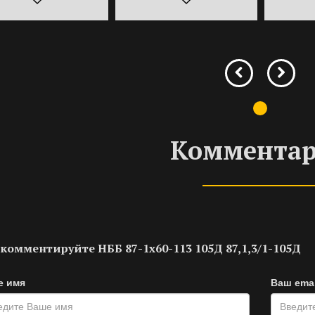
Коммента
комментируйте НББ 87-1х60-113 105Д 87,1,3/1-105Д
е имя
Ваш emai