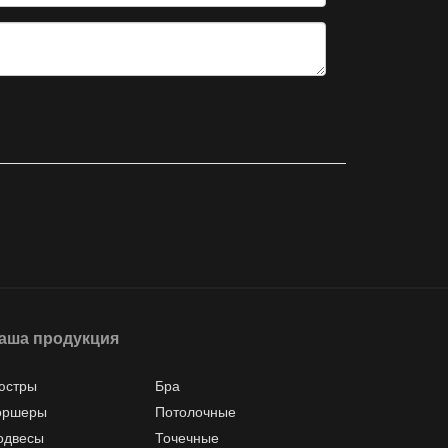
аша продукция
юстры
Бра
оршеры
Потолочные
одвесы
Точечные