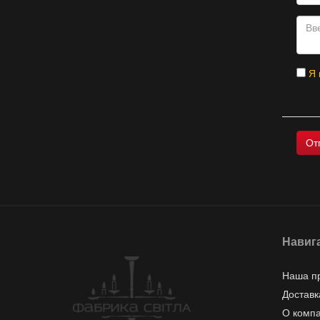
Я 
Навиг
Наша п
Доставк
О комп