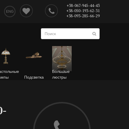
+38-067-945-44-43
+38-050-193-62-31
ENG
+38-093-285-66-29
астольные
Большые
ампы
Подсветка
люстры
0-