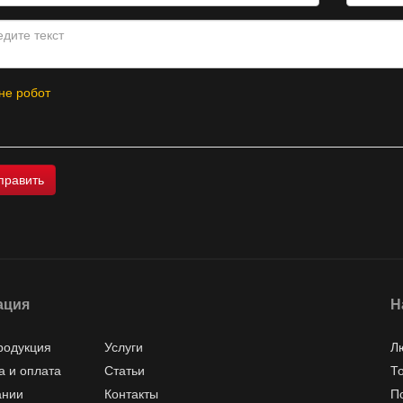
не робот
ация
Н
родукция
Услуги
Л
а и оплата
Статьи
Т
ании
Контакты
П