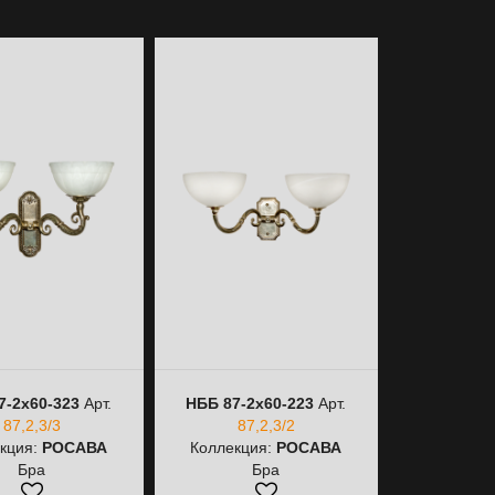
7-2х60-323
Арт.
НББ 87-2х60-223
Арт.
НББ 87-2
87,2,3/3
87,2,3/2
87
кция:
РОСАВА
Коллекция:
РОСАВА
Коллекци
Бра
Бра