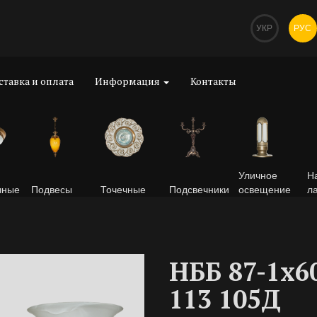
УКР
РУС
ставка и оплата
Информация
Контакты
Уличное
Н
чные
Подвесы
Точечные
Подсвечники
освещение
л
НББ 87-1х6
113 105Д