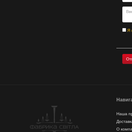
Я 
Навиг
Наша п
Доставк
О комп