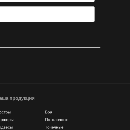
аша продукция
юстры
Бра
оршеры
Потолочные
одвесы
Точечные