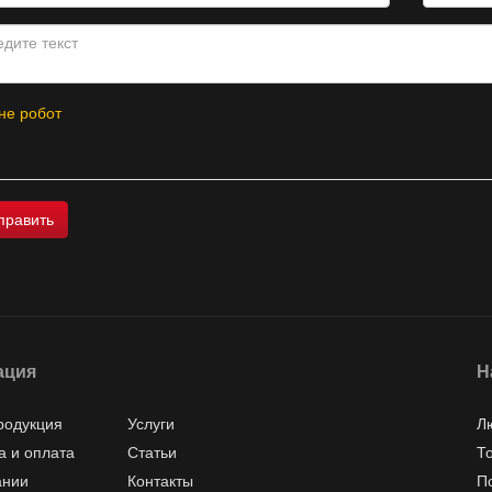
не робот
ация
Н
родукция
Услуги
Л
а и оплата
Статьи
Т
ании
Контакты
П