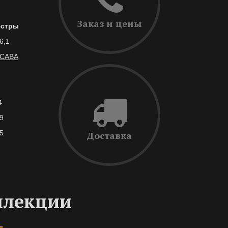
Заказ и цены
стры
6,1
САВА
4
9
5
Доставка
ллекции