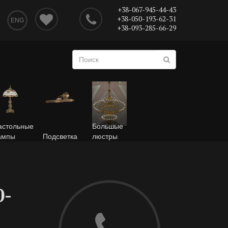
+38-067-945-44-43
+38-050-193-62-31
ENG
+38-093-285-66-29
астольные
Большые
ампы
Подсветка
люстры
0-