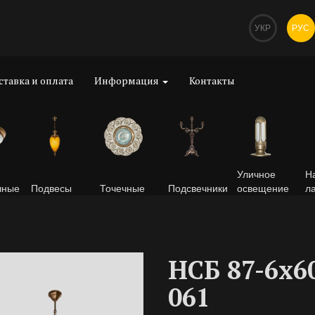
УКР
РУС
ставка и оплата
Информация
Контакты
Уличное
Н
чные
Подвесы
Точечные
Подсвечники
освещение
л
НСБ 87-6х6
061