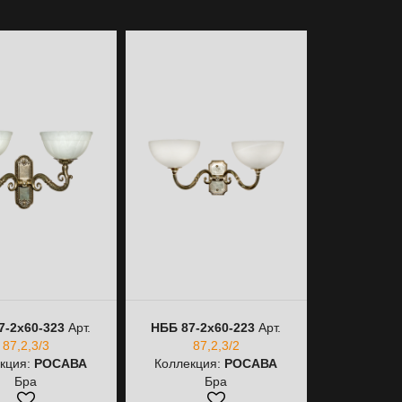
7-2х60-323
Арт.
НББ 87-2х60-223
Арт.
НББ 87-2
87,2,3/3
87,2,3/2
87
кция:
РОСАВА
Коллекция:
РОСАВА
Коллекци
Бра
Бра