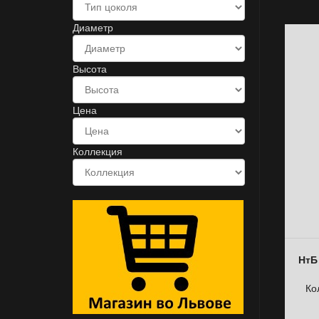
Диаметр
Высота
Цена
Коллекция
НтБ
Ко