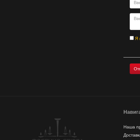
Я 
Навиг
Наша п
Доставк