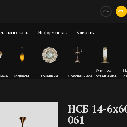
УКР
РУС
ставка и оплата
Информация
Контакты
Уличное
Н
чные
Подвесы
Точечные
Подсвечники
освещение
л
НСБ 14-6х6
061