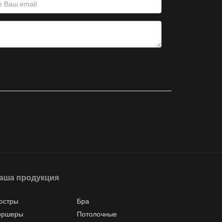
аша продукция
юстры
Бра
оршеры
Потолочные