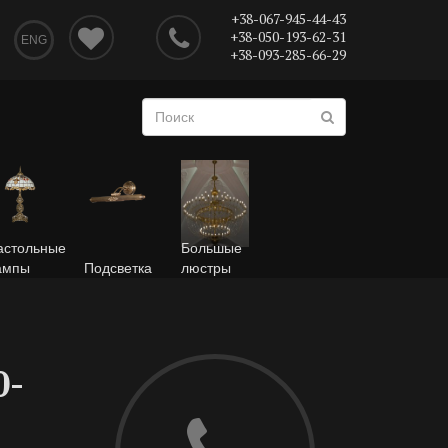
+38-067-945-44-43
+38-050-193-62-31
ENG
+38-093-285-66-29
астольные
Большые
ампы
Подсветка
люстры
0-