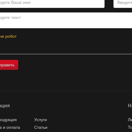
не робот
ация
Н
родукция
Услуги
Л
а и оплата
Статьи
Т