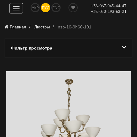
+38-067-945-44-43
УКР
РУС
ENG
Показать
+38-050-193-62-31
навигацию
Главная
Люстры
nsb-16-9h60-191
Фильтр просмотра