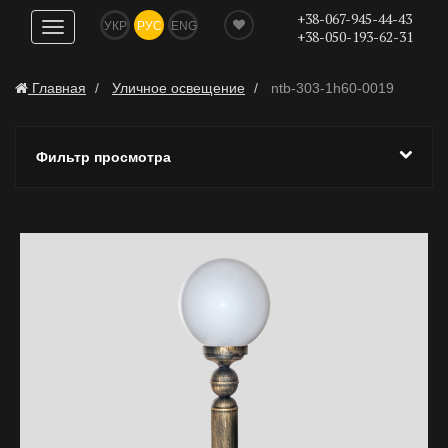
+38-067-945-44-43
УКР
РУС
ENG
Показать
+38-050-193-62-31
навигацию
Главная
Уличное освещение
ntb-303-1h60-0019
Фильтр просмотра