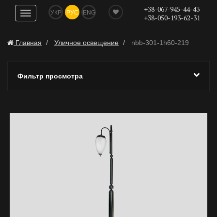
+38-067-945-44-43
УКР
РУС
ENG
Показать
+38-050-193-62-31
навигацию
Главная
Уличное освещение
nbb-301-1h60-219
Фильтр просмотра