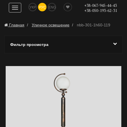
+38-067-945-44-43
УКР
РУС
ENG
Показать
+38-050-193-62-31
навигацию
Главная
Уличное освещение
nbb-301-1h60-119
Фильтр просмотра