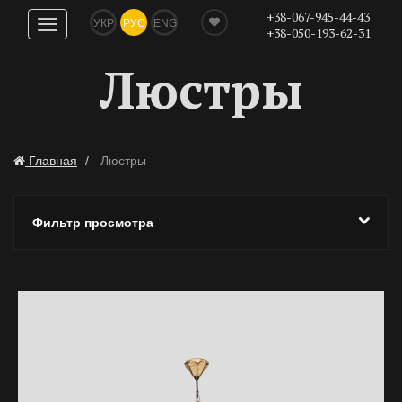
+38-067-945-44-43
УКР
РУС
ENG
Показать
+38-050-193-62-31
навигацию
Люстры
Главная
Люстры
Фильтр просмотра