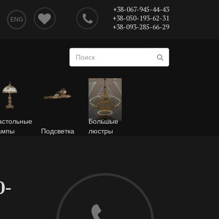
+38-067-945-44-43
+38-050-193-62-31
ENG
+38-093-285-66-29
астольные
Большые
ампы
Подсветка
люстры
0-