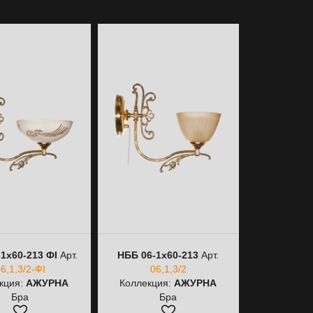
1х60-213 ФІ
Арт.
НББ 06-1х60-213
Арт.
НСБ 06-3
6,1,3/2-ФІ
06,1,3/2
06,
кция:
АЖУРНА
Коллекция:
АЖУРНА
Коллекци
Бра
Бра
По