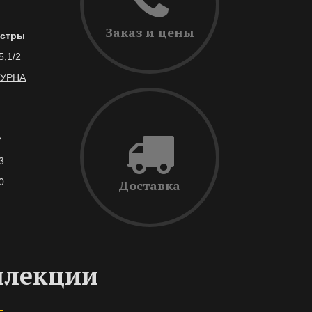
Заказ и цены
стры
5,1/2
УРНА
7
3
0
Доставка
ллекции