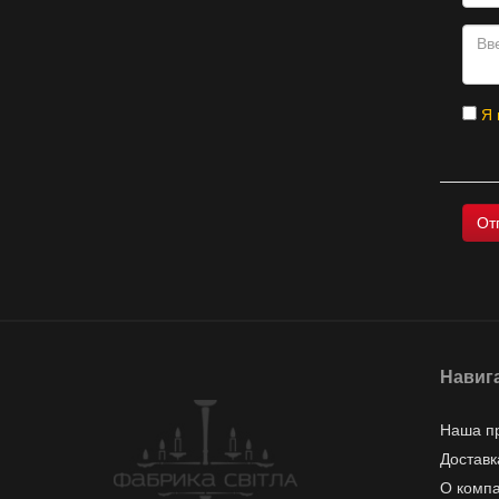
Я 
Навиг
Наша п
Доставк
О комп