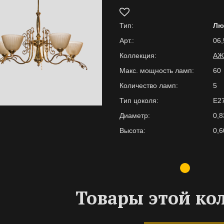
Тип:
Лю
Арт.:
06,
Коллекция:
АЖ
Макс. мощность ламп:
60
Количество ламп:
5
Тип цоколя:
E2
Диаметр:
0,8
Высота:
0,6
Товары этой ко