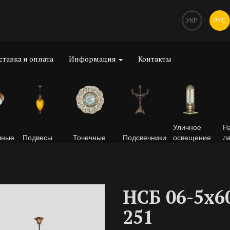
УКР
РУС
ставка и оплата
Информация
Контакты
Уличное
Н
чные
Подвесы
Точечные
Подсвечники
освещение
л
НСБ 06-5х6
251