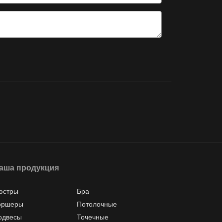
аша продукция
юстры
Бра
оршеры
Потолочные
одвесы
Точечные