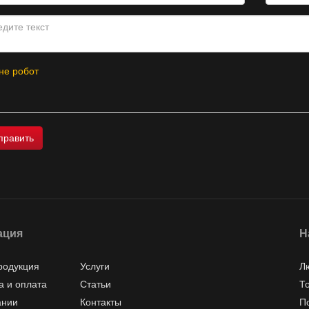
не робот
ация
Н
родукция
Услуги
Л
а и оплата
Статьи
Т
ании
Контакты
П