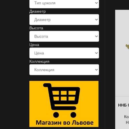
Диаметр
Высота
Цена
Коллекция
ННБ 0
Ко
Н