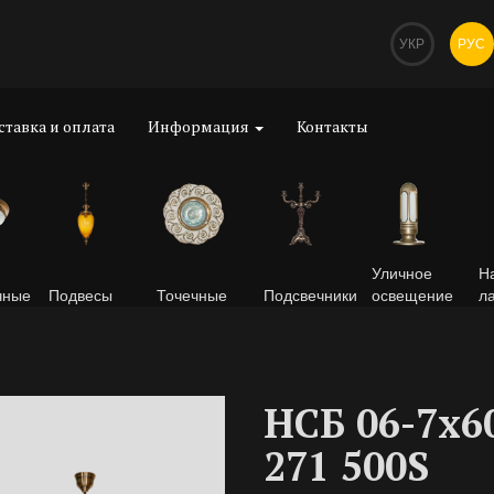
УКР
РУС
ставка и оплата
Информация
Контакты
Уличное
Н
чные
Подвесы
Точечные
Подсвечники
освещение
л
НСБ 06-7х6
271 500S