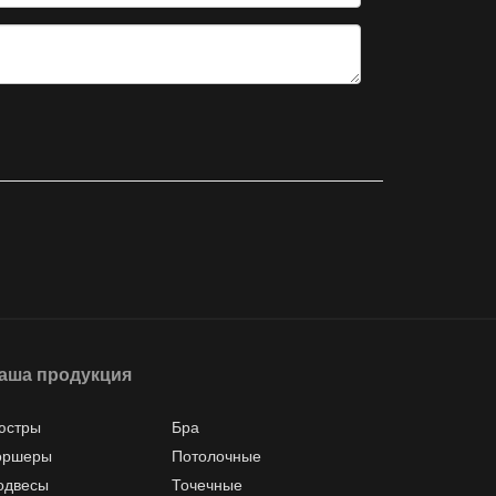
аша продукция
юстры
Бра
оршеры
Потолочные
одвесы
Точечные