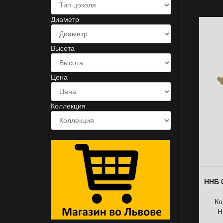
Диаметр
Высота
Цена
Коллекция
ННБ 0
Ко
Н