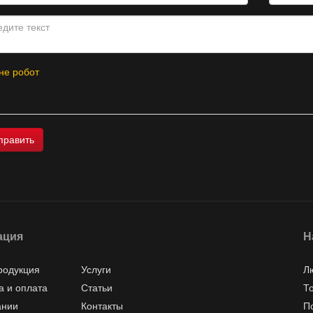
не робот
ация
Н
родукция
Услуги
Л
а и оплата
Статьи
Т
ании
Контакты
П