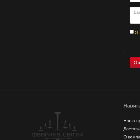
Я 
Навиг
Наша п
Доставк
О комп