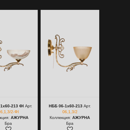
1х60-213 ФІ
Арт.
НББ 06-1х60-213
Арт.
НСБ 06-3
6,1,3/2-ФІ
06,1,3/2
06,
кция:
АЖУРНА
Коллекция:
АЖУРНА
Коллекци
Бра
Бра
По