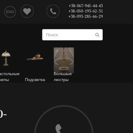
+38-067-945-44-43
+38-050-193-62-31
ENG
+38-093-285-66-29
астольные
Большые
ампы
Подсветка
люстры
0-