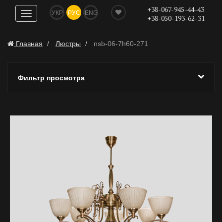
+38-067-945-44-43
УКР
РУС
ENG
Показать
+38-050-193-62-31
навигацию
Главная
Люстры
nsb-06-7h60-271
Фильтр просмотра