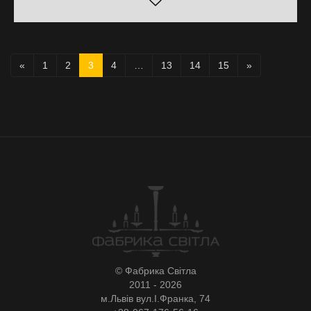
«
1
2
3
4
…
13
14
15
»
© Фабрика Світла
2011 - 2026
м.Львів вул.І.Франка, 74