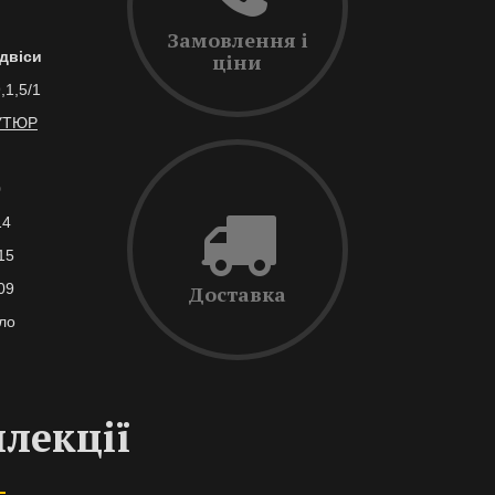
Замовлення і
ідвіси
ціни
,1,5/1
УТЮР
0
14
15
09
Доставка
ло
ллекції