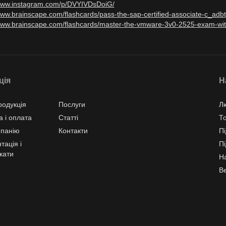
/www.instagram.com/p/DVYIVDsDoiG/
/www.brainscape.com/flashcards/pass-the-sap-certified-associate-c_a
/www.brainscape.com/flashcards/master-the-vmware-3v0-2525-exam-w
ція
Н
одукція
Послуги
Л
а і оплата
Статті
Т
мпанію
Контакти
Пі
тація і
Пі
кати
Н
В