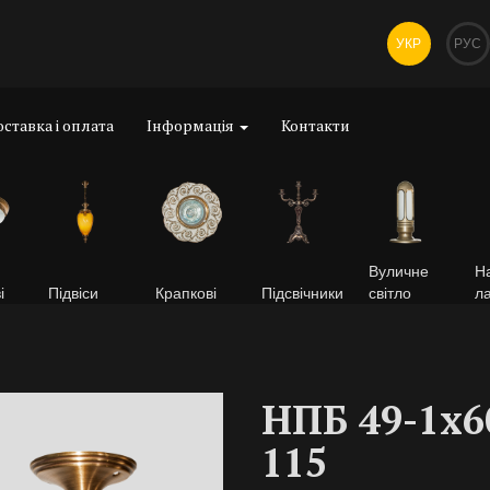
УКР
РУС
ставка і оплата
Інформація
Контакти
Вуличне
На
і
Підвіси
Крапкові
Підсвічники
світло
л
НПБ 49-1х6
115