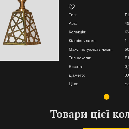
Тип:
П
Арт.:
49
Колекція:
К
Кількість ламп:
1
Макс. потужність ламп:
6
Тип цоколя:
E
Висота:
0,
Діаметр:
0,
Ціна:
ск
Товари цієї ко