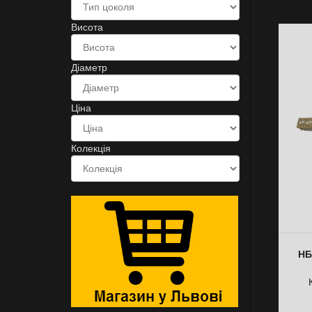
Висота
Діаметр
Ціна
Колекція
НБ