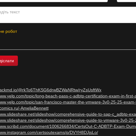
не робот
/hackmd.io/@rkTo6ThKSG6drwBZWaNRtw/ryZsUsftWx
www.yelp.com/topic/long-beach-pass-c-adbtp-certification-exam-in-first-
www.yelp.com/topic/san-francisco-master-the-vmware-3v0-25-25-exam-w
acomics.ru/-AmeliaBennett
/www.slideshare.net/slideshow/comprehensive-guide-to-sap-c_adbtp-ex
/www.slideshare.net/slideshow/comprehensive-guide-to-vmware-3v0-25
/www.scribd.com/document/1006266834/CertsOut-C-ADBTP-Exam-Dum
/www.instagram.com/certsoutexams/p/DVYH8DJjsLo/