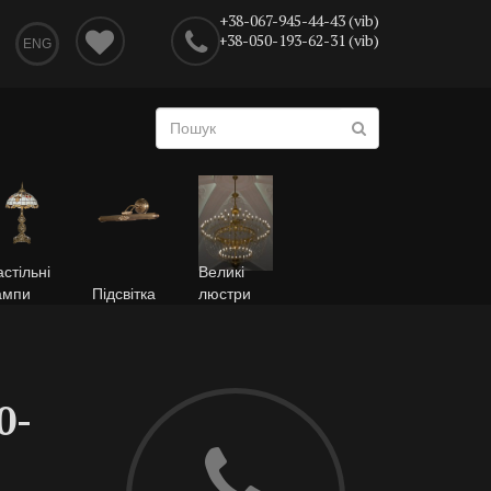
+38-067-945-44-43 (vib)
+38-050-193-62-31 (vib)
ENG
стільні
Великі
ампи
Підсвітка
люстри
0-