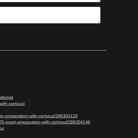
attempt
ith-certsout
am-preparation-with-certsout/286304120
-25-exam-preparation-with-certsout/286304146
ps