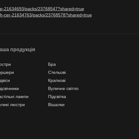
dbtp-21634693/packs/23768547?shared=true
ith-cer-21634763/packs/23768578?shared=true
аша продукція
юстри
Бра
оршери
Стельові
двіси
Крапкові
дсвічники
Вуличне світло
астільні лампи
Підсвітка
еликі люстри
Вішалки