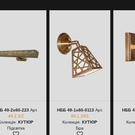
Б 49-2х60-223
Арт.
НББ 49-1х60-0113
Арт.
НББ 4
49,2,3/2
49,1,3/01
Колекція:
КУТЮР
Колекція:
КУТЮР
Коле
Підсвітка
Бра