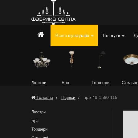
Наша продукція
Послуги
До
Люстри
Бра
Торшери
Стельов
Головна
Підвіси
npb-49-1h60-115
Люстри
Бра
Торшери
Стельові