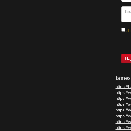
Я 
james
https:/
https://
https://
https://
https:/
https:/
https:/
https:/