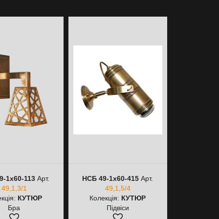
9-1х60-113
Арт.
НСБ 49-1х60-415
Арт.
НСБ 49-1
49,1,3/1
49,1,5/4
49,
кція:
КУТЮР
Колекція:
КУТЮР
Колекці
Бра
Підвіси
Пі