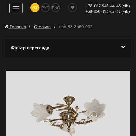
+38-067-945-44-43 (vib)
УКР
РУС
ENG
Показати
+38-050-193-62-31 (vib)
навігацію
Головна
Стельові
nsb-83-3h60-032
Фільтр перегляду