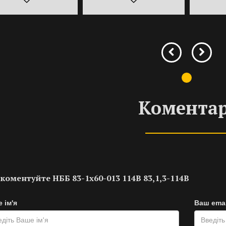
Коментар
коментуйте НББ 83-1х60-013 114В 83,1,3-114В
 ім'я
Ваш emai