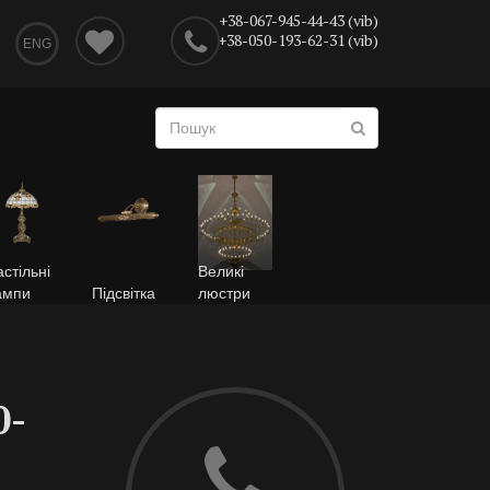
+38-067-945-44-43 (vib)
+38-050-193-62-31 (vib)
ENG
стільні
Великі
ампи
Підсвітка
люстри
0-