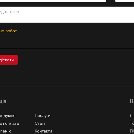
не робот
ція
Н
одукція
Послуги
Л
а і оплата
Статті
Т
мпанію
Контакти
Пі