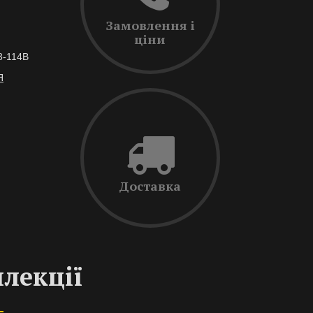
Замовлення і
ціни
3-114В
Я
Доставка
ллекції