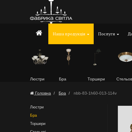
Наша продукція
Послуги
До
Люстри
Бра
Торшери
Стельов
Головна
Бра
nbb-83-1h60-013-114v
Люстри
Бра
Торшери
Стельові