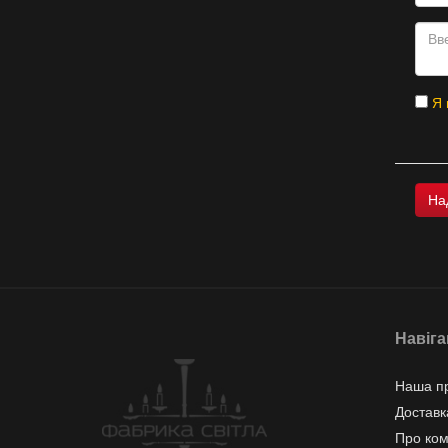
Я 
Навіга
Наша пр
Доставк
Про ко