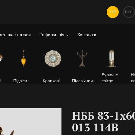
УКР
РУС
ставка і оплата
Інформація
Контакти
Вуличне
На
і
Підвіси
Крапкові
Підсвічники
світло
л
НББ 83-1х6
013 114В