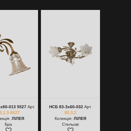
х60-013 5527
Арт.
НСБ 83-3х60-032
Арт.
НСБ 83-6х60
3,1,3-5527
83,3,2
83,6,
екція:
ЛІЛЕЯ
Колекція:
ЛІЛЕЯ
Колекц
Бра
Стельові
Сте