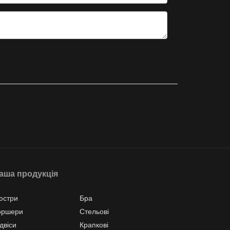
аша продукція
юстри
Бра
оршери
Стельові
двіси
Крапкові