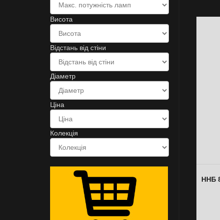
Висота
Відстань від стіни
Діаметр
Ціна
Колекція
ННБ 8