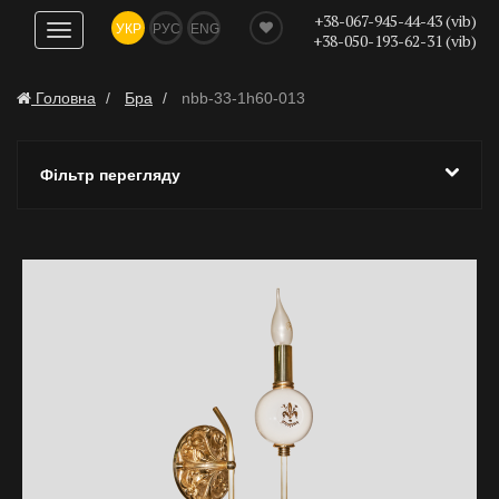
+38-067-945-44-43 (vib)
УКР
РУС
ENG
Показати
+38-050-193-62-31 (vib)
навігацію
Головна
Бра
nbb-33-1h60-013
Фільтр перегляду