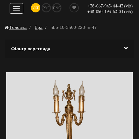
+38-067-945-44-43 (vib)
УКР
РУС
ENG
Показати
+38-050-193-62-31 (vib)
навігацію
Головна
Бра
nbb-10-3h60-223-m-47
Фільтр перегляду