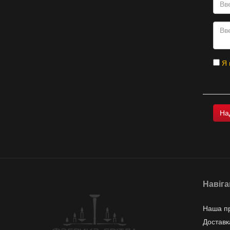
Я 
Навіга
Наша пр
Доставк