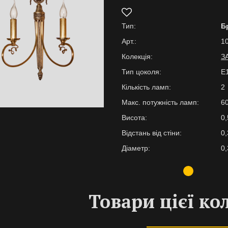
Тип:
Б
Арт.:
10
Колекція:
З
Тип цоколя:
E
Кількість ламп:
2
Макс. потужність ламп:
6
Висота:
0,
Відстань від стіни:
0,
Діаметр:
0,
Товари цієї ко