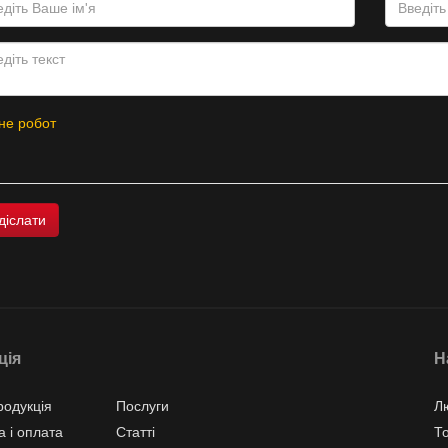
не робот
ція
Н
одукція
Послуги
Л
а і оплата
Статті
Т