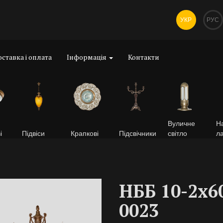
УКР
РУС
ставка і оплата
Інформація
Контакти
Вуличне
На
і
Підвіси
Крапкові
Підсвічники
світло
л
НББ 10-2х6
0023