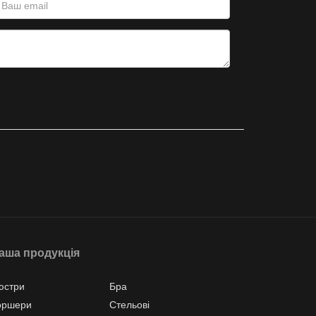
аша продукція
юстри
Бра
оршери
Стельові