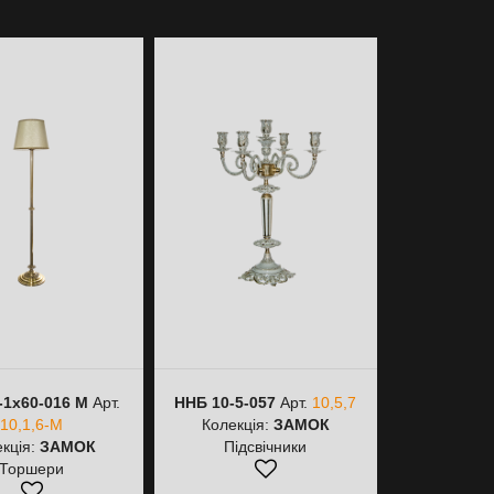
-1х60-016 М
Арт.
ННБ 10-5-057
Арт.
10,5,7
ННБ 10-3-0
10,1,6-М
Колекція:
ЗАМОК
10,3,
кція:
ЗАМОК
Підсвічники
Колекці
Торшери
Підс