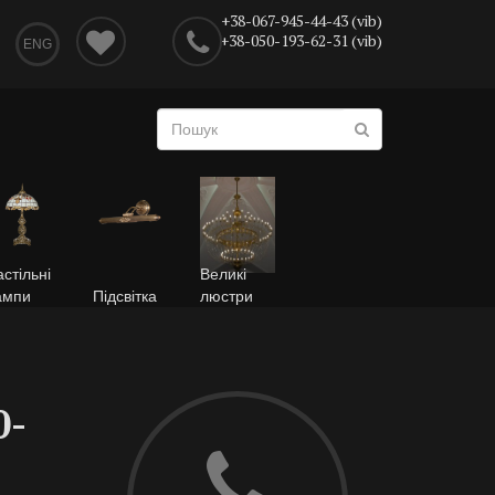
+38-067-945-44-43 (vib)
+38-050-193-62-31 (vib)
ENG
стільні
Великі
ампи
Підсвітка
люстри
0-