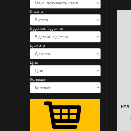
Висота
Відстань від стіни
Діаметр
Ціна
Колекція
НТБ 