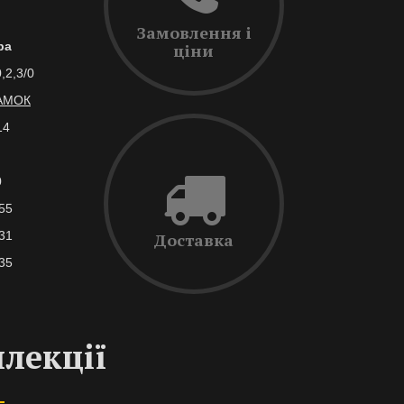
Замовлення і
ра
ціни
,2,3/0
АМОК
14
0
55
31
Доставка
35
ллекції