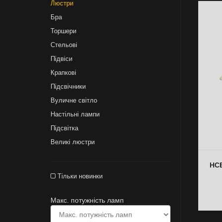
Люстри
Бра
Торшери
Стельові
Підвіси
Крапкові
Підсвічники
Вуличне світло
Настільні лампи
Підсвітка
Великі люстри
НСБ
Тільки новинки
Макс. потужність ламп