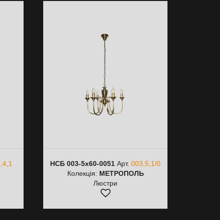
,4,1
НСБ 003-5х60-0051
Арт.
003,5,1/0
Ь
Колекція:
МЕТРОПОЛЬ
Люстри