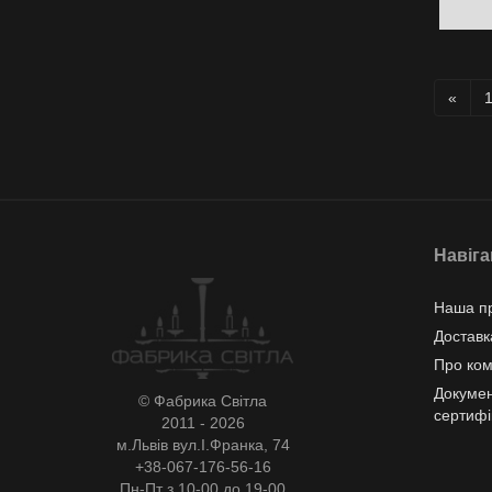
«
Навіга
Наша пр
Доставк
Про ко
Докумен
© Фабрика Світла
сертифі
2011 - 2026
м.Львів вул.І.Франка, 74
+38-067-176-56-16
Пн-Пт з 10-00 до 19-00