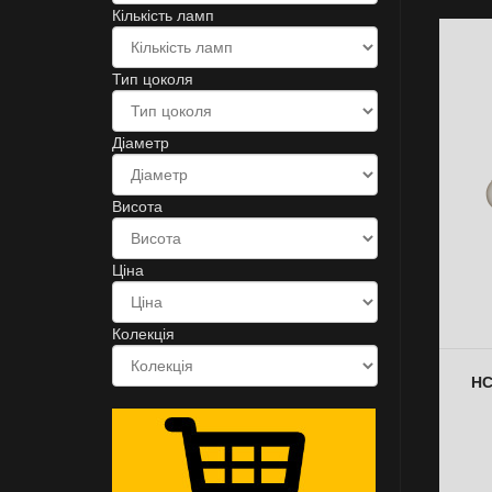
Кількість ламп
Тип цоколя
Діаметр
Висота
Ціна
Колекція
НС