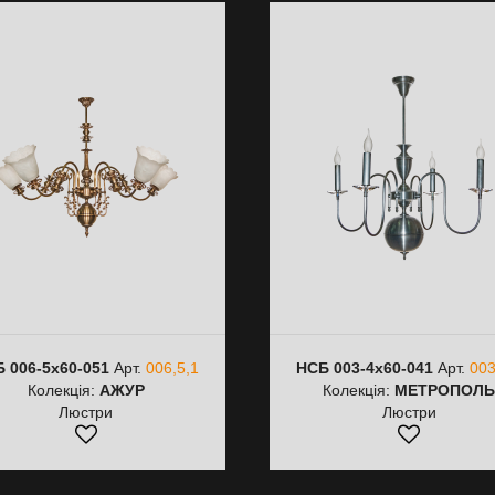
 006-5х60-051
Арт.
006,5,1
НСБ 003-4х60-041
Арт.
003
Колекція:
АЖУР
Колекція:
МЕТРОПОЛ
Люстри
Люстри