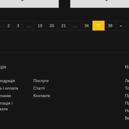
1
2
3
…
19
20
21
…
36
37
38
»
ція
Н
одукція
Послуги
Л
а і оплата
Статті
Т
мпанію
Контакти
Пі
тація і
Пі
кати
Н
В