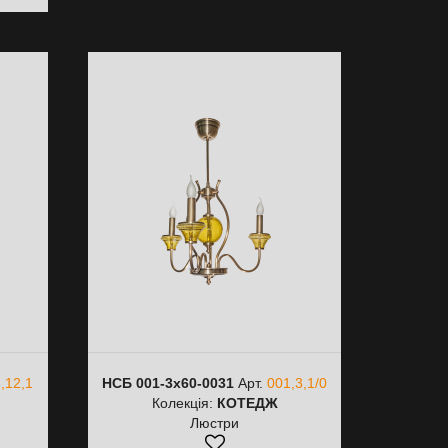
,12,1
НСБ 001-3х60-0031
Арт.
001,3,1/0
Ь
Колекція:
КОТЕДЖ
Люстри