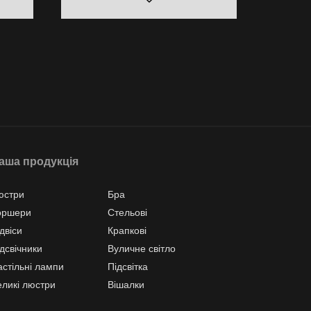
аша продукція
юстри
Бра
оршери
Стельові
двіси
Крапкові
дсвічники
Вуличне світло
астільні лампи
Підсвітка
еликі люстри
Вішалки