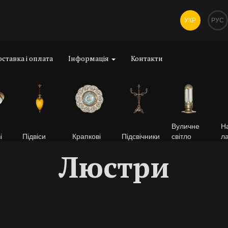
УКР
РУС
ставка і оплата
Інформація
Контакти
Вуличне
На
і
Підвіси
Крапкові
Підсвічники
світло
л
Люстри