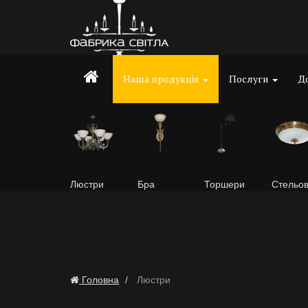
Наша продукція
Послуги
До
Люстри
Бра
Торшери
Стельов
Головна
Люстри