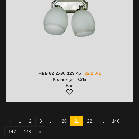
НББ 82-2х60-123
Арт.
82,2,3/1
Коллекция:
КУБ
Бра
«
1
2
3
…
20
21
22
…
146
147
148
»