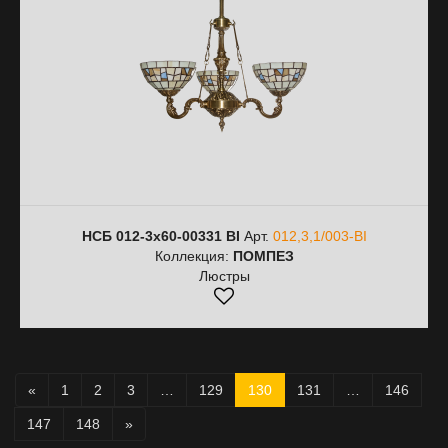
НСБ 012-3х60-00331 ВІ
Арт.
012,3,1/003-ВІ
Коллекция:
ПОМПЕЗ
Люстры
«
1
2
3
…
129
130
131
…
146
147
148
»